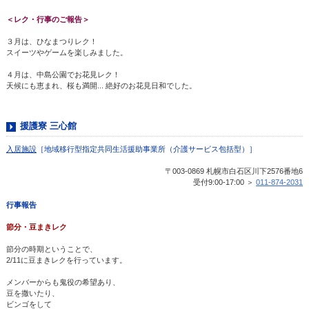
＜レク・行事のご報告＞
３月は、ひなまつりレク！
スイーツやゲームを楽しみました。
４月は、中島公園でお花見レク！
天候にも恵まれ、桜も満開... 絶好のお花見日和でした。
援護寮 三心館
入居施設
［地域移行型指定共同生活援助事業所（介護サービス包括型）］
〒003-0869 札幌市白石区川下2576番地6
受付9:00-17:00 ＞
011-874-2031
行事報告
節分・豆まきレク
節分の時期ということで、
2/11に豆まきレクを行っています。
メンバーからも鬼役の希望あり、
豆を撒いたり、
ビンゴをして