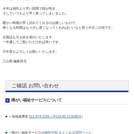
今年は例年より早い段階で桜が咲き、
そしていつもより早く散ってしまいました。
暖かい時期が早く訪れてくれるのは嬉しいもので、
寒くなる時期はもう少し遅くなってくれればいいなと思う今日この頃です。
広報誌も引き続き発行いたします。
一年通してご覧いただければ幸いです。
今年度もよろしくお願いいたします。
三心館 編集担当
ご確認 お問い合わせ
障がい福祉サービスについて
■
＞地域連携室
011-873-1259（平日9:00-17:00受付
）
■
＞障がい福祉サービスの
種別分類 ＆よくある質問ページ