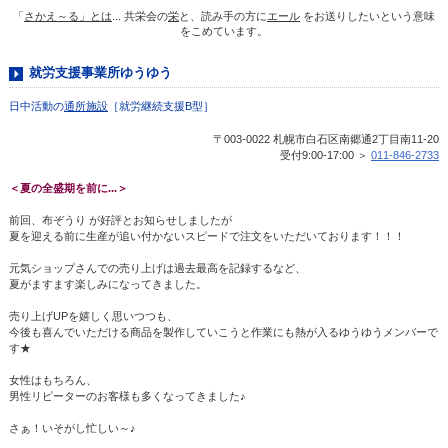
「
さかえ～る」とは
... 共栄会の
栄
と、読み手の方に
エール
をお送りしたいという意味
をこめています。
就労支援事業所ゆうゆう
日中活動の
通所施設
［就労継続支援B型］
〒003-0022 札幌市白石区南郷通2丁目南11-20
受付9:00-17:00 ＞
011-846-2733
＜夏の全盛期を前に...＞
前回、布ぞうり が好評とお知らせしましたが
夏を迎える前に生産が追い付かないスピードで注文をいただいております！！！
元気ショップさんでの売り上げは過去最高を記録するなど、
夏がますます楽しみになってきました。
売り上げUPを嬉しく思いつつも、
今後も喜んでいただける商品を製作していこうと作業にも熱が入るゆうゆうメンバーで
す★
女性はもちろん、
男性リピーターのお客様も多くなってきました♪
さぁ！いそがし忙しい～♪