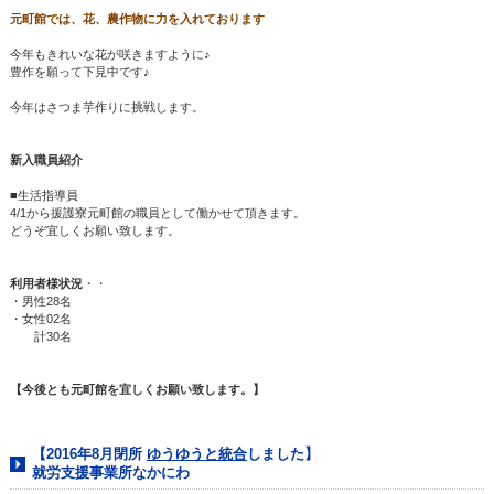
元町館では、花、農作物に力を入れております
今年もきれいな花が咲きますように♪
豊作を願って下見中です♪
今年はさつま芋作りに挑戦します。
新入職員紹介
■生活指導員
4/1から援護寮元町館の職員として働かせて頂きます。
どうぞ宜しくお願い致します。
利用者様状況
・・
・男性28名
・女性02名
計30名
【今後とも元町館を宜しくお願い致します。】
【2016年8月閉所
ゆうゆうと統合
しました】
就労支援事業所なかにわ