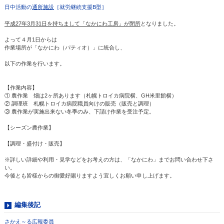
日中活動の
通所施設
［就労継続支援B型］
平成27年3月31日を持ちまして「なかにわ工房」が閉所
となりました。
よって４月1日からは
作業場所が「なかにわ（パティオ）」に統合し、
以下の作業を行います。
【作業内容】
① 農作業 畑は2ヶ所あります（札幌トロイカ病院横、GH米里館横）
② 調理班 札幌トロイカ病院職員向けの販売（販売と調理）
③ 農作業が実施出来ない冬季のみ、下請け作業を受注予定。
【シーズン農作業】
【調理・盛付け・販売】
※詳しい詳細や利用・見学などをお考えの方は、「なかにわ」までお問い合わせ下さ
い。
今後とも皆様からの御愛好賜りますよう宜しくお願い申し上げます。
編集後記
さかえ～る広報委員