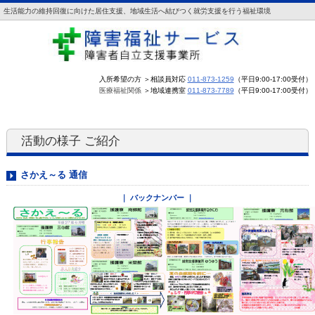
生活能力の維持回復に向けた居住支援、地域生活へ結びつく就労支援を行う福祉環境
入所希望の方 ＞相談員対応
011-873-1259
（平日9:00-17:00受付）
医療福祉関係
＞地域連携室
011-873-7789
（平日9:00-17:00受付）
活動の様子 ご紹介
さかえ～る 通信
｜ バックナンバー ｜