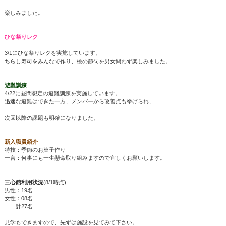
楽しみました。
ひな祭りレク
3/1にひな祭りレクを実施しています。
ちらし寿司をみんなで作り、桃の節句を男女問わず楽しみました。
避難訓練
4/22に昼間想定の避難訓練を実施しています。
迅速な避難はできた一方、メンバーから改善点も挙げられ、
次回以降の課題も明確になりました。
新入職員紹介
特技：季節のお菓子作り
一言：何事にも一生懸命取り組みますので宜しくお願いします。
三心館利用状況
(8/1時点)
男性：19名
女性：08名
計27名
見学もできますので、先ずは施設を見てみて下さい。