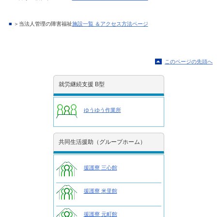
■
＞当法人管理の障害福祉
施設一覧 ＆アクセス方法ページ
このページの先頭へ
就労継続支援 B型
ゆうゆう作業所
共同生活援助（グループホーム）
援護寮 三心館
援護寮 米里館
援護寮 元町館