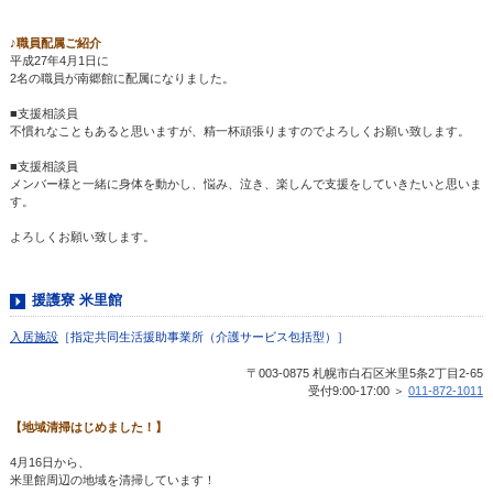
♪職員配属ご紹介
平成27年4月1日に
2名の職員が南郷館に配属になりました。
■支援相談員
不慣れなこともあると思いますが、精一杯頑張りますのでよろしくお願い致します。
■支援相談員
メンバー様と一緒に身体を動かし、悩み、泣き、楽しんで支援をしていきたいと思いま
す。
よろしくお願い致します。
援護寮 米里館
入居施設
［指定共同生活援助事業所（介護サービス包括型）］
〒003-0875 札幌市白石区米里5条2丁目2-65
受付9:00-17:00 ＞
011-872-1011
【地域清掃はじめました！】
4月16日から、
米里館周辺の地域を清掃しています！