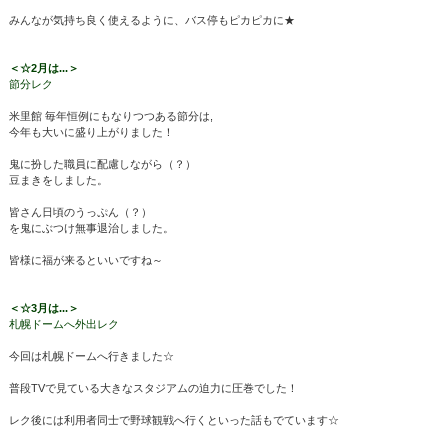
みんなが気持ち良く使えるように、バス停もピカピカに★
＜☆2月は...＞
節分レク
米里館 毎年恒例にもなりつつある節分は,
今年も大いに盛り上がりました！
鬼に扮した職員に配慮しながら（？）
豆まきをしました。
皆さん日頃のうっぷん（？）
を鬼にぶつけ無事退治しました。
皆様に福が来るといいですね～
＜☆3月は...＞
札幌ドームへ外出レク
今回は札幌ドームへ行きました☆
普段TVで見ている大きなスタジアムの迫力に圧巻でした！
レク後には利用者同士で野球観戦へ行くといった話もでています☆