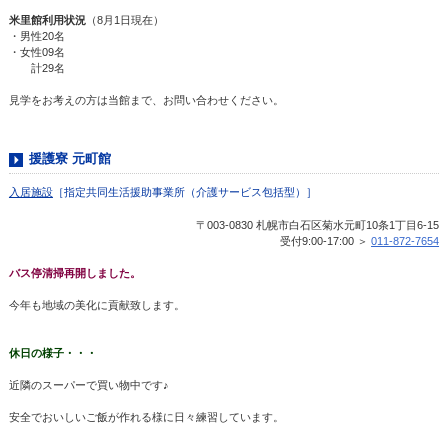
米里館利用状況
（8月1日現在）
・男性20名
・女性09名
計29名
見学をお考えの方は当館まで、お問い合わせください。
援護寮 元町館
入居施設
［指定共同生活援助事業所（介護サービス包括型）］
〒003-0830 札幌市白石区菊水元町10条1丁目6-15
受付9:00-17:00 ＞
011-872-7654
バス停清掃再開しました。
今年も地域の美化に貢献致します。
休日の様子・・・
近隣のスーパーで買い物中です♪
安全でおいしいご飯が作れる様に日々練習しています。