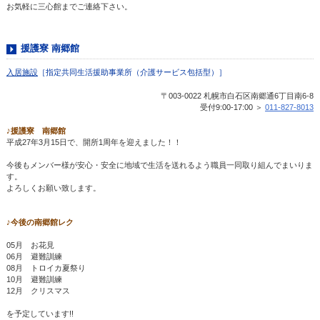
お気軽に三心館までご連絡下さい。
援護寮 南郷館
入居施設
［指定共同生活援助事業所（介護サービス包括型）］
〒003-0022 札幌市白石区南郷通6丁目南6-8
受付9:00-17:00 ＞
011-827-8013
♪援護寮 南郷館
平成27年3月15日で、開所1周年を迎えました！！
今後もメンバー様が安心・安全に地域で生活を送れるよう職員一同取り組んでまいりま
す。
よろしくお願い致します。
♪今後の南郷館レク
05月 お花見
06月 避難訓練
08月 トロイカ夏祭り
10月 避難訓練
12月 クリスマス
を予定しています!!